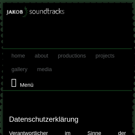
home
about
productions
projects
gallery
media
Menü
Datenschutzerklärung
Verantwortlicher im Sinne der